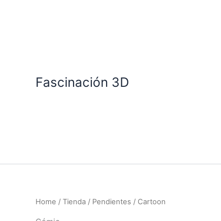
Ir
al
contenido
Fascinación 3D
Home
/
Tienda
/
Pendientes
/ Cartoon