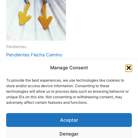
Pendientes
Pendientes Flecha Camino
de Santiago
Manage Consent
5,00
€
To provide the best experiences, we use technologies like cookies to
Añadir al carrito
store and/or access device information. Consenting to these
technologies will allow us to process data such as browsing behavior or
unique IDs on this site. Not consenting or withdrawing consent, may
adversely affect certain features and functions.
Aceptar
Instagram
Denegar
Copyright © 2026 Fascinación 3D