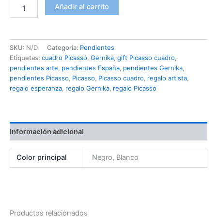
Picasso
Alternative:
Añadir al carrito
Gernika
Lightbulb
Earrings
cantidad
SKU:
N/D
Categoría:
Pendientes
Etiquetas:
cuadro Picasso
,
Gernika
,
gift Picasso cuadro
,
pendientes arte
,
pendientes España
,
pendientes Gernika
,
pendientes Picasso
,
Picasso
,
Picasso cuadro
,
regalo artista
,
regalo esperanza
,
regalo Gernika
,
regalo Picasso
Información adicional
Color principal
Negro, Blanco
Productos relacionados